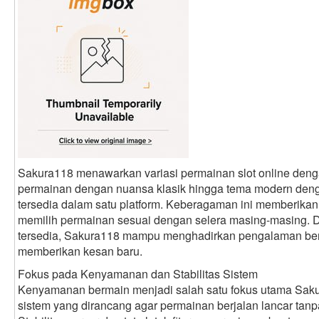
Sakura118 menawarkan variasi permainan slot online deng
permainan dengan nuansa klasik hingga tema modern deng
tersedia dalam satu platform. Keberagaman ini memberika
memilih permainan sesuai dengan selera masing-masing. 
tersedia, Sakura118 mampu menghadirkan pengalaman ber
memberikan kesan baru.
Fokus pada Kenyamanan dan Stabilitas Sistem
Kenyamanan bermain menjadi salah satu fokus utama Saku
sistem yang dirancang agar permainan berjalan lancar tanp