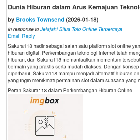
Dunia Hiburan dalam Arus Kemajuan Teknol
by
Brooks Townsend
(2026-01-18)
In response to
Jelajahi Situs Toto Online Terpercaya
Email Reply
Sakura118 hadir sebagai salah satu platform slot online y
hiburan digital. Perkembangan teknologi internet telah m
hiburan, dan Sakura118 memanfaatkan momentum tersebu
bermain yang praktis serta mudah diakses. Dengan konsep
diperbarui, Sakura118 mampu menjadi alternatif hiburan o
yang ingin menikmati permainan slot dalam suasana yang
Peran Sakura118 dalam Perkembangan Hiburan Online