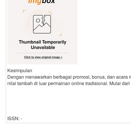
Kesimpulan
Dengan menawarkan berbagai promosi, bonus, dan acara 
nilai tambah di luar permainan online tradisional. Mulai dar
ISSN: -