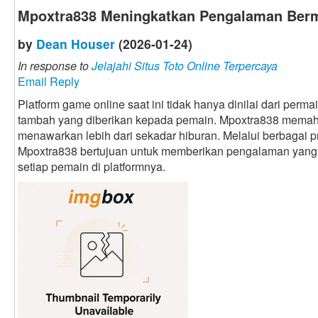
Mpoxtra838 Meningkatkan Pengalaman Ber
by
Dean Houser
(2026-01-24)
In response to
Jelajahi Situs Toto Online Terpercaya
Email Reply
Platform game online saat ini tidak hanya dinilai dari permai
tambah yang diberikan kepada pemain. Mpoxtra838 memaha
menawarkan lebih dari sekadar hiburan. Melalui berbagai 
Mpoxtra838 bertujuan untuk memberikan pengalaman yang m
setiap pemain di platformnya.