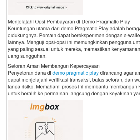
Menjelajahi Opsi Pembayaran di Demo Pragmatic Play
Keuntungan utama dari demo Pragmatic Play adalah ber
didukungnya. Pemain dapat bereksperimen dengan e-wallet, 
lainnya. Menguji opsi-opsi ini memungkinkan pengguna un
yang paling sesuai untuk mereka, memastikan kenyamanan 
uang sungguhan.
Setoran Aman Membangun Kepercayaan
Penyetoran dana di
demo pragmatic play
dirancang agar a
dapat menjelajahi verifikasi transaksi, batas setoran, da
tanpa risiko. Memahami proses ini membantu membangun
untuk beralih ke permainan langsung dengan keyakinan yan