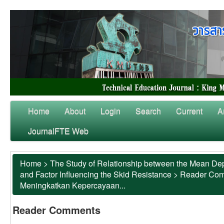
Home
About
Login
Search
Current
A
JournalFTE Web
Home
>
The Study of Relationship between the Mean Dep
and Factor Influencing the Skid Resistance
>
Reader Co
Meningkatkan Kepercayaan...
Reader Comments