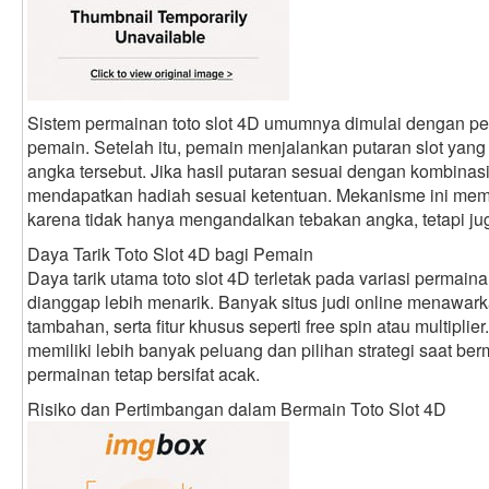
Sistem permainan toto slot 4D umumnya dimulai dengan pem
pemain. Setelah itu, pemain menjalankan putaran slot yang 
angka tersebut. Jika hasil putaran sesuai dengan kombinasi
mendapatkan hadiah sesuai ketentuan. Mekanisme ini membu
karena tidak hanya mengandalkan tebakan angka, tetapi jug
Daya Tarik Toto Slot 4D bagi Pemain
Daya tarik utama toto slot 4D terletak pada variasi perma
dianggap lebih menarik. Banyak situs judi online menawark
tambahan, serta fitur khusus seperti free spin atau multipl
memiliki lebih banyak peluang dan pilihan strategi saat be
permainan tetap bersifat acak.
Risiko dan Pertimbangan dalam Bermain Toto Slot 4D