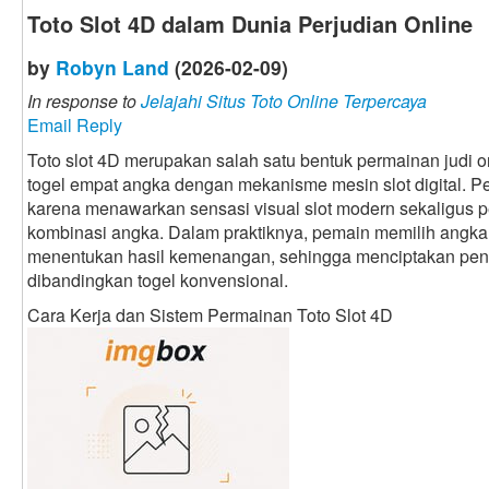
Toto Slot 4D dalam Dunia Perjudian Online
by
Robyn Land
(2026-02-09)
In response to
Jelajahi Situs Toto Online Terpercaya
Email Reply
Toto slot 4D merupakan salah satu bentuk permainan judi
togel empat angka dengan mekanisme mesin slot digital. P
karena menawarkan sensasi visual slot modern sekaligus
kombinasi angka. Dalam praktiknya, pemain memilih angka 
menentukan hasil kemenangan, sehingga menciptakan pen
dibandingkan togel konvensional.
Cara Kerja dan Sistem Permainan Toto Slot 4D