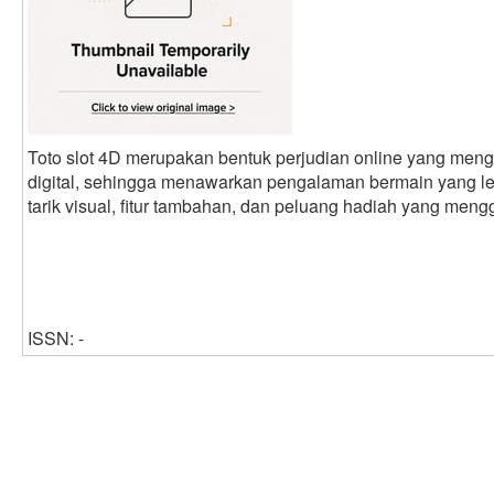
Toto slot 4D merupakan bentuk perjudian online yang meng
digital, sehingga menawarkan pengalaman bermain yang le
tarik visual, fitur tambahan, dan peluang hadiah yang meng
ISSN: -