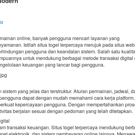
Modern
ya
rmainan online, banyak pengguna mencari layanan yang
manan. Istilah situs togel terpercaya merujuk pada situs web
erlindungan pengguna dan keandalan sistem. Salah satu kualit
emampuannya untuk mendukung berbagai metode transaksi digital
pengelolaan keuangan yang lancar bagi pengguna.
 sistem yang jelas dan terstruktur. Aturan permainan, jadwal, d
ga pengguna dapat dengan mudah memahami cara kerja platform.
perkuat kepercayaan pengguna. Dengan mempertahankan pros
tivitas berjalan sesuai dengan pedoman yang telah ditetapkan.
gital
lam transaksi keuangan. Situs togel terpercaya mendukung ber
dompet elektronik, dan sistem pembayaran online lainnya. Menaw