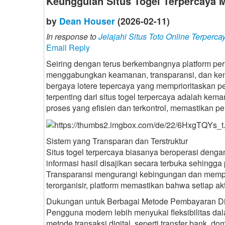
Keunggulan Situs Togel Terpercaya 
by
Dean Houser
(2026-02-11)
In response to
Jelajahi Situs Toto Online Terperca
Email Reply
Seiring dengan terus berkembangnya platform pe
menggabungkan keamanan, transparansi, dan kenya
bergaya lotere tepercaya yang memprioritaskan p
terpenting dari situs togel terpercaya adalah k
proses yang efisien dan terkontrol, memastikan 
Sistem yang Transparan dan Terstruktur
Situs togel terpercaya biasanya beroperasi dengan
informasi hasil disajikan secara terbuka sehing
Transparansi mengurangi kebingungan dan mem
terorganisir, platform memastikan bahwa setiap ak
Dukungan untuk Berbagai Metode Pembayaran Di
Pengguna modern lebih menyukai fleksibilitas da
metode transaksi digital, seperti transfer bank, 