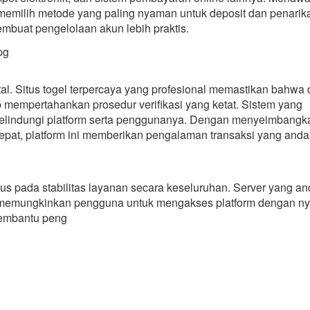
emilih metode yang paling nyaman untuk deposit dan penarik
membuat pengelolaan akun lebih praktis.
ital. Situs togel terpercaya yang profesional memastikan bahwa 
 mempertahankan prosedur verifikasi yang ketat. Sistem yang
elindungi platform serta penggunanya. Dengan menyeimbangk
at, platform ini memberikan pengalaman transaksi yang anda
us pada stabilitas layanan secara keseluruhan. Server yang an
, memungkinkan pengguna untuk mengakses platform dengan n
membantu peng