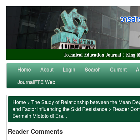
Home
About
Login
Search
Current
A
JournalFTE Web
Home
>
The Study of Relationship between the Mean Dep
and Factor Influencing the Skid Resistance
>
Reader Co
Bermain Miototo di Era...
Reader Comments