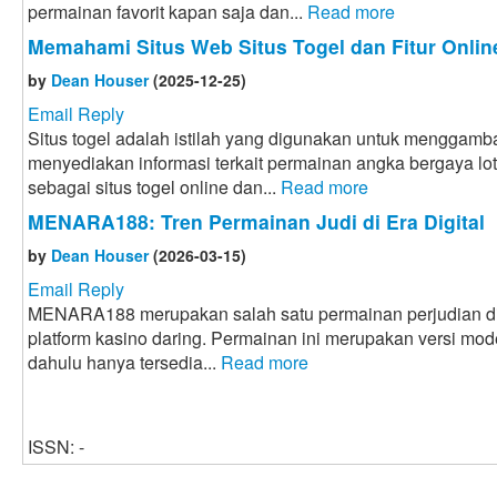
permainan favorit kapan saja dan...
Read more
Memahami Situs Web Situs Togel dan Fitur Onlin
by
Dean Houser
(2025-12-25)
Email Reply
Situs togel adalah istilah yang digunakan untuk menggamba
menyediakan informasi terkait permainan angka bergaya loter
sebagai situs togel online dan...
Read more
MENARA188: Tren Permainan Judi di Era Digital
by
Dean Houser
(2026-03-15)
Email Reply
MENARA188 merupakan salah satu permainan perjudian digi
platform kasino daring. Permainan ini merupakan versi mode
dahulu hanya tersedia...
Read more
ISSN: -