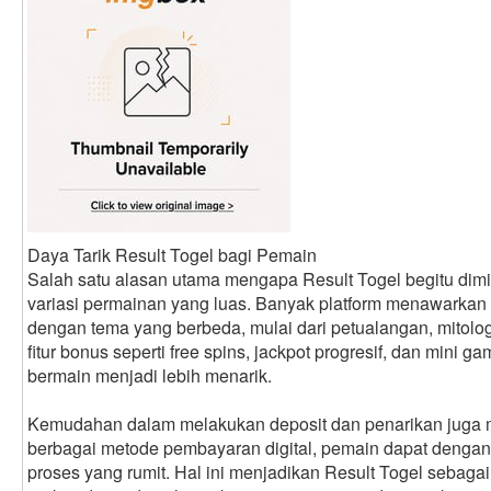
Daya Tarik Result Togel bagi Pemain
Salah satu alasan utama mengapa Result Togel begitu dim
variasi permainan yang luas. Banyak platform menawarkan r
dengan tema yang berbeda, mulai dari petualangan, mitologi
fitur bonus seperti free spins, jackpot progresif, dan mi
bermain menjadi lebih menarik.
Kemudahan dalam melakukan deposit dan penarikan juga 
berbagai metode pembayaran digital, pemain dapat denga
proses yang rumit. Hal ini menjadikan Result Togel sebagai