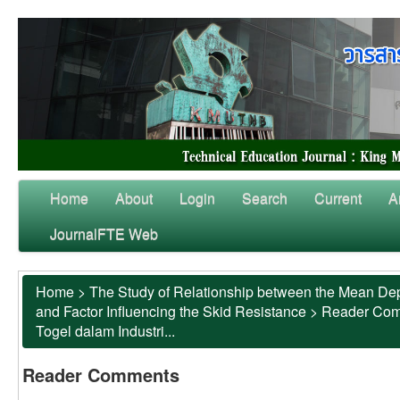
Home
About
Login
Search
Current
A
JournalFTE Web
Home
>
The Study of Relationship between the Mean Dep
and Factor Influencing the Skid Resistance
>
Reader Co
Togel dalam Industri...
Reader Comments