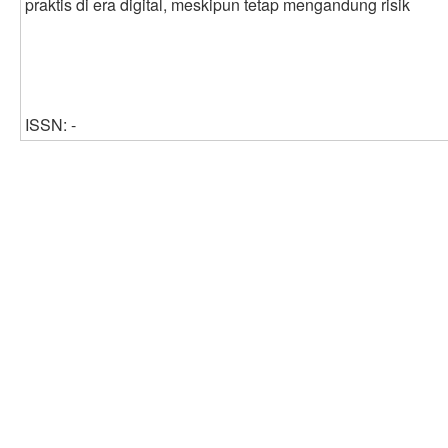
praktis di era digital, meskipun tetap mengandung risik
ISSN: -