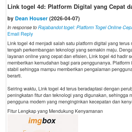
Link togel 4d: Platform Digital yang Cepat d
by
Dean Houser
(2026-04-07)
In response to
Rajabandot togel: Platform Togel Online Ce
Email Reply
Link togel 4d menjadi salah satu platform digital yang ter
tengah perkembangan teknologi yang semakin maju. Deng
layanan online yang cepat dan efisien, Link togel 4d hadir
memberikan kemudahan bagi para penggunanya. Platform i
stabil sehingga mampu memberikan pengalaman pengguna
berarti.
Seiring waktu, Link togel 4d terus beradaptasi dengan perubah
peningkatan fitur dan teknologi yang digunakan, sehing
pengguna modern yang menginginkan kecepatan dan kenya
Fitur Lengkap yang Mendukung Kenyamanan