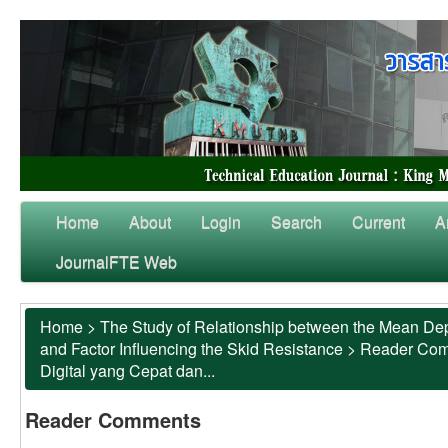
Home
About
Login
Search
Current
A
JournalFTE Web
Home
>
The Study of Relationship between the Mean Dep
and Factor Influencing the Skid Resistance
>
Reader Co
Digital yang Cepat dan...
Reader Comments