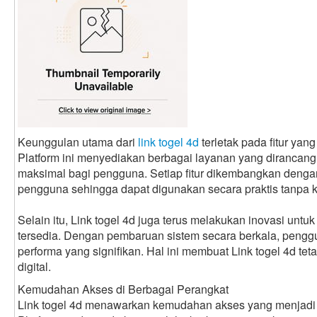
Keunggulan utama dari
link togel 4d
terletak pada fitur ya
Platform ini menyediakan berbagai layanan yang diranca
maksimal bagi pengguna. Setiap fitur dikembangkan den
pengguna sehingga dapat digunakan secara praktis tanpa k
Selain itu, Link togel 4d juga terus melakukan inovasi untuk
tersedia. Dengan pembaruan sistem secara berkala, peng
performa yang signifikan. Hal ini membuat Link togel 4d teta
digital.
Kemudahan Akses di Berbagai Perangkat
Link togel 4d menawarkan kemudahan akses yang menjadi 