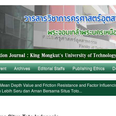
rent
Archives
Editorial Staffs
Publishing Ethics
D
Mean Depth Value and Friction Resistance and Factor Influenci
 Lebih Seru dan Aman Bersama Situs Toto...