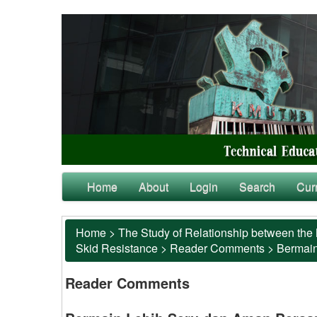
Home
About
Login
Search
Cur
Home
>
The Study of Relationship between the 
Skid Resistance
>
Reader Comments
>
Bermain
Reader Comments