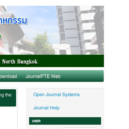
ownload
JournalFTE Web
Open Journal Systems
ng the
Journal Help
USER