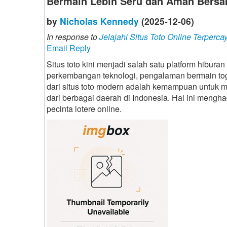
Bermain Lebih Seru dan Aman Bersam
by
Nicholas Kennedy
(2025-12-06)
In response to
Jelajahi Situs Toto Online Terperca
Email Reply
Situs toto kini menjadi salah satu platform hibura
perkembangan teknologi, pengalaman bermain tog
dari situs toto modern adalah kemampuan untuk
dari berbagai daerah di Indonesia. Hal ini mengha
pecinta lotere online.