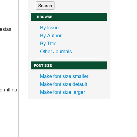
BROWSE
By Issue
 estas
By Author
By Title
Other Journals
FONT SIZE
Make font size smaller
Make font size default
rmitir a
Make font size larger