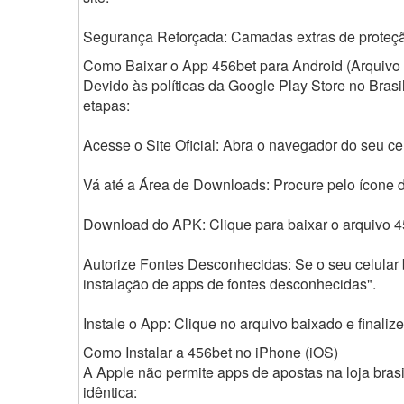
Segurança Reforçada: Camadas extras de proteção
Como Baixar o App 456bet para Android (Arquivo
Devido às políticas da Google Play Store no Brasil,
etapas:
Acesse o Site Oficial: Abra o navegador do seu cel
Vá até a Área de Downloads: Procure pelo ícone 
Download do APK: Clique para baixar o arquivo 4
Autorize Fontes Desconhecidas: Se o seu celular 
instalação de apps de fontes desconhecidas".
Instale o App: Clique no arquivo baixado e finalize
Como Instalar a 456bet no iPhone (iOS)
A Apple não permite apps de apostas na loja bras
idêntica: