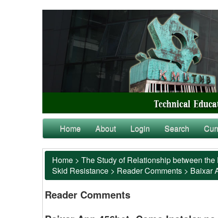
Home
About
Login
Search
Cur
Home
>
The Study of Relationship between the 
Skid Resistance
>
Reader Comments
>
Baixar 
Reader Comments