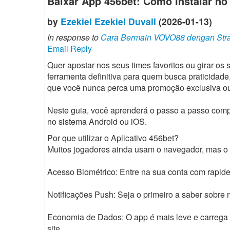
Baixar App 456bet: Como Instalar no
by
Ezekiel Ezekiel Duvall
(2026-01-13)
In response to
Cara Bermain VOVO88 dengan Strate
Email Reply
Quer apostar nos seus times favoritos ou girar os
ferramenta definitiva para quem busca praticidade
que você nunca perca uma promoção exclusiva o
Neste guia, você aprenderá o passo a passo comp
no sistema Android ou iOS.
Por que utilizar o Aplicativo 456bet?
Muitos jogadores ainda usam o navegador, mas o a
Acesso Biométrico: Entre na sua conta com rapide
Notificações Push: Seja o primeiro a saber sobre
Economia de Dados: O app é mais leve e carrega o
site.