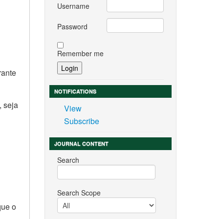
Username
Password
Remember me
rante
NOTIFICATIONS
 seja
View
Subscribe
JOURNAL CONTENT
Search
Search Scope
que o