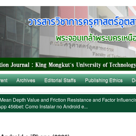
rent
Archives
Editorial Staffs
Publishing Ethics
D
Mean Depth Value and Friction Resistance and Factor Influenci
App 456bet: Como Instalar no Android e...