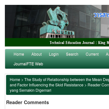
Home
About
Login
Search
Current
A
JournalFTE Web
Home
>
The Study of Relationship between the Mean Dep
and Factor Influencing the Skid Resistance
>
Reader Co
yang Semakin Digemari
Reader Comments