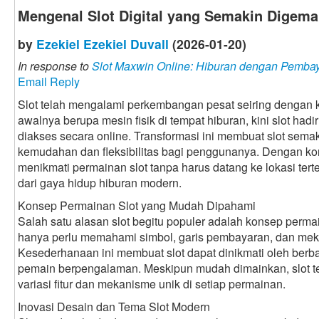
Mengenal Slot Digital yang Semakin Digema
by
Ezekiel Ezekiel Duvall
(2026-01-20)
In response to
Slot Maxwin Online: Hiburan dengan Pembay
Email Reply
Slot telah mengalami perkembangan pesat seiring dengan ke
awalnya berupa mesin fisik di tempat hiburan, kini slot hadi
diakses secara online. Transformasi ini membuat slot sem
kemudahan dan fleksibilitas bagi penggunanya. Dengan kone
menikmati permainan slot tanpa harus datang ke lokasi ter
dari gaya hidup hiburan modern.
Konsep Permainan Slot yang Mudah Dipahami
Salah satu alasan slot begitu populer adalah konsep per
hanya perlu memahami simbol, garis pembayaran, dan mek
Kesederhanaan ini membuat slot dapat dinikmati oleh ber
pemain berpengalaman. Meskipun mudah dimainkan, slot t
variasi fitur dan mekanisme unik di setiap permainan.
Inovasi Desain dan Tema Slot Modern