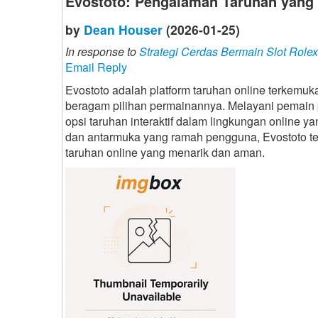
Evostoto: Pengalaman Taruhan yang
by
Dean Houser
(2026-01-25)
In response to
Strategi Cerdas Bermain Slot Rol
Email Reply
Evostoto adalah platform taruhan online terkem
beragam pilihan permainannya. Melayani pemain 
opsi taruhan interaktif dalam lingkungan online 
dan antarmuka yang ramah pengguna, Evostoto te
taruhan online yang menarik dan aman.