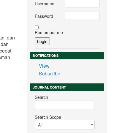
Username
Password
Remember me
an, dan
 dan
cepat,
NOTIFICATIONS
laman
View
Subscribe
JOURNAL CONTENT
Search
Search Scope