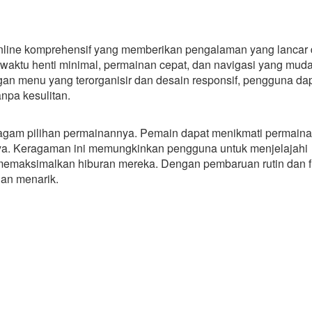
online komprehensif yang memberikan pengalaman yang lancar
waktu henti minimal, permainan cepat, dan navigasi yang muda
an menu yang terorganisir dan desain responsif, pengguna da
npa kesulitan.
agam pilihan permainannya. Pemain dapat menikmati permain
ainnya. Keragaman ini memungkinkan pengguna untuk menjelajahi
memaksimalkan hiburan mereka. Dengan pembaruan rutin dan fi
dan menarik.