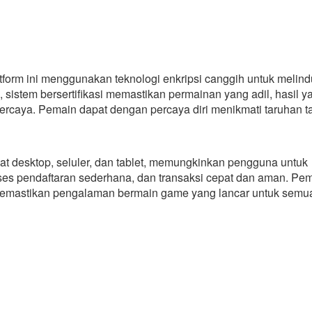
tform ini menggunakan teknologi enkripsi canggih untuk melind
 sistem bersertifikasi memastikan permainan yang adil, hasil y
percaya. Pemain dapat dengan percaya diri menikmati taruhan 
t desktop, seluler, dan tablet, memungkinkan pengguna untuk
ses pendaftaran sederhana, dan transaksi cepat dan aman. Pe
 memastikan pengalaman bermain game yang lancar untuk semu