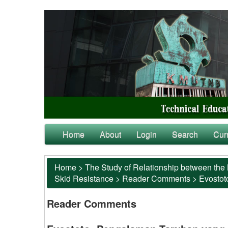
Home
About
Login
Search
Cur
Home
>
The Study of Relationship between the 
Skid Resistance
>
Reader Comments
>
Evostot
Reader Comments