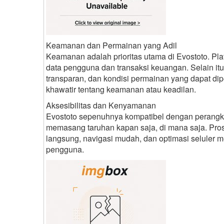
Keamanan dan Permainan yang Adil
Keamanan adalah prioritas utama di Evostoto. Pla
data pengguna dan transaksi keuangan. Selain itu,
transparan, dan kondisi permainan yang dapat di
khawatir tentang keamanan atau keadilan.
Aksesibilitas dan Kenyamanan
Evostoto sepenuhnya kompatibel dengan perangka
memasang taruhan kapan saja, di mana saja. Pro
langsung, navigasi mudah, dan optimasi seluler
pengguna.