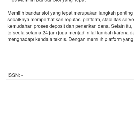
Memilih bandar slot yang tepat merupakan langkah pentin
sebaiknya memperhatikan reputasi platform, stabilitas serv
kemudahan proses deposit dan penarikan dana. Selain itu
tersedia selama 24 jam juga menjadi nilai tambah karena 
menghadapi kendala teknis. Dengan memilih platform yang 
ISSN: -