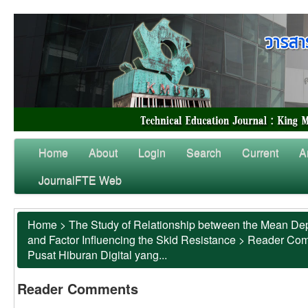
Home
About
Login
Search
Current
A
JournalFTE Web
Home
>
The Study of Relationship between the Mean Dep
and Factor Influencing the Skid Resistance
>
Reader Co
Pusat Hiburan Digital yang...
Reader Comments