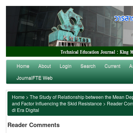
Home
About
Login
Search
Current
A
JournalFTE Web
Home
>
The Study of Relationship between the Mean Dep
and Factor Influencing the Skid Resistance
>
Reader Co
di Era Digital
Reader Comments