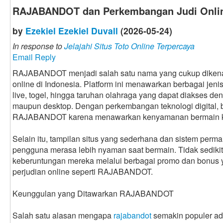
RAJABANDOT dan Perkembangan Judi Onli
by
Ezekiel Ezekiel Duvall
(2026-05-24)
In response to
Jelajahi Situs Toto Online Terpercaya
Email Reply
RAJABANDOT menjadi salah satu nama yang cukup dikenal 
online di Indonesia. Platform ini menawarkan berbagai jenis
live, togel, hingga taruhan olahraga yang dapat diakses d
maupun desktop. Dengan perkembangan teknologi digital, b
RAJABANDOT karena menawarkan kenyamanan bermain kap
Selain itu, tampilan situs yang sederhana dan sistem per
pengguna merasa lebih nyaman saat bermain. Tidak sedikit
keberuntungan mereka melalui berbagai promo dan bonus y
perjudian online seperti RAJABANDOT.
Keunggulan yang Ditawarkan RAJABANDOT
Salah satu alasan mengapa
rajabandot
semakin populer ada