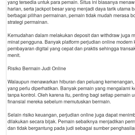
yang tersedia untuk para pemain. Situs ini biasanya men
harian, serta jackpot besar yang menjadi daya tarik utam
berbagai pilihan permainan, pemain tidak mudah merasa 
strategi permainan.
Kemudahan dalam melakukan deposit dan withdraw juga me
minat pengguna. Banyak platform perjudian online modern
pembayaran digital yang cepat dan praktis sehingga transa
menit.
Risiko Bermain Judi Online
Walaupun menawarkan hiburan dan peluang kemenangan, per
yang perlu diperhatikan. Banyak pemain yang mengalami ke
tanpa kontrol. Oleh karena itu, penting bagi setiap pema
finansial mereka sebelum memutuskan bermain.
Selain risiko keuangan, perjudian online juga dapat menim
dilakukan secara bijak. Pemain sebaiknya menjadikan per
dan tidak bergantung pada judi sebagai sumber penghasila