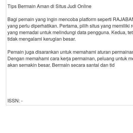
Tips Bermain Aman di Situs Judi Online
Bagi pemain yang ingin mencoba platform seperti RAJABA
yang perlu diperhatikan. Pertama, pilih situs yang memilik
yang memadai untuk melindungi data pengguna. Kedua, te
tidak mengalami kerugian besar.
Pemain juga disarankan untuk memahami aturan permaina
Dengan memahami cara kerja permainan, peluang untuk me
akan semakin besar. Bermain secara santai dan tid
ISSN: -