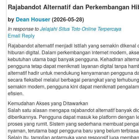
Rajabandot Alternatif dan Perkembangan Hib
by
Dean Houser
(2026-05-28)
In response to
Jelajahi Situs Toto Online Terpercaya
Email Reply
Rajabandot alternatif menjadi istilah yang semakin dikenal
hiburan digital. Dalam perkembangan internet modern, akse
kebutuhan utama bagi banyak pengguna. Kehadiran alternat
pengguna tetap dapat menikmati layanan digital tanpa hamb
alternatif hadir untuk mendukung kenyamanan pengguna d
secara fleksibel melalui berbagai perangkat yang terhubung
semakin modern, pengguna kini dapat menikmati pengalaman
efisien.
Kemudahan Akses yang Ditawarkan
Salah satu alasan mengapa rajabandot alternatif banyak d
diberikannya. Pengguna dapat masuk ke platform dengan l
proses yang rumit. Sistem yang sederhana membuat peng
nyaman, terutama bagi pengguna baru yang belum terbiasa de
Selain itu, tampilan antarmuka yang responsif juga memb