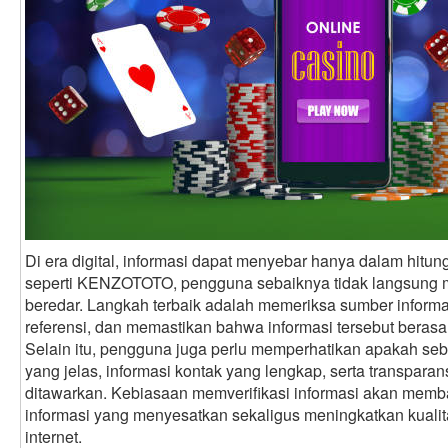
Di era digital, informasi dapat menyebar hanya dalam hitun
seperti KENZOTOTO, pengguna sebaiknya tidak langsung m
beredar. Langkah terbaik adalah memeriksa sumber infor
referensi, dan memastikan bahwa informasi tersebut berasal 
Selain itu, pengguna juga perlu memperhatikan apakah sebu
yang jelas, informasi kontak yang lengkap, serta transpar
ditawarkan. Kebiasaan memverifikasi informasi akan memba
informasi yang menyesatkan sekaligus meningkatkan kua
internet.