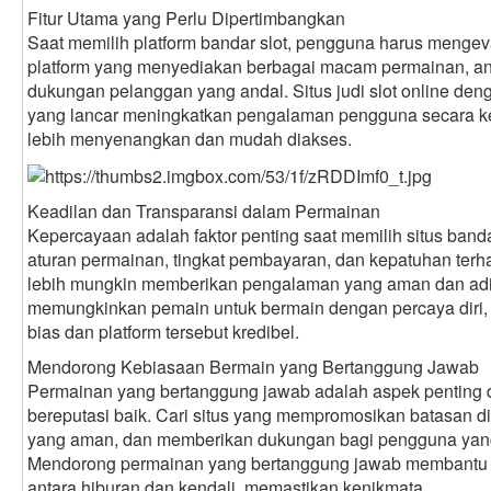
Fitur Utama yang Perlu Dipertimbangkan
Saat memilih platform bandar slot, pengguna harus mengeva
platform yang menyediakan berbagai macam permainan, a
dukungan pelanggan yang andal. Situs judi slot online deng
yang lancar meningkatkan pengalaman pengguna secara 
lebih menyenangkan dan mudah diakses.
Keadilan dan Transparansi dalam Permainan
Kepercayaan adalah faktor penting saat memilih situs banda
aturan permainan, tingkat pembayaran, dan kepatuhan terh
lebih mungkin memberikan pengalaman yang aman dan adil
memungkinkan pemain untuk bermain dengan percaya diri,
bias dan platform tersebut kredibel.
Mendorong Kebiasaan Bermain yang Bertanggung Jawab
Permainan yang bertanggung jawab adalah aspek penting da
bereputasi baik. Cari situs yang mempromosikan batasan d
yang aman, dan memberikan dukungan bagi pengguna yan
Mendorong permainan yang bertanggung jawab membantu
antara hiburan dan kendali, memastikan kenikmata