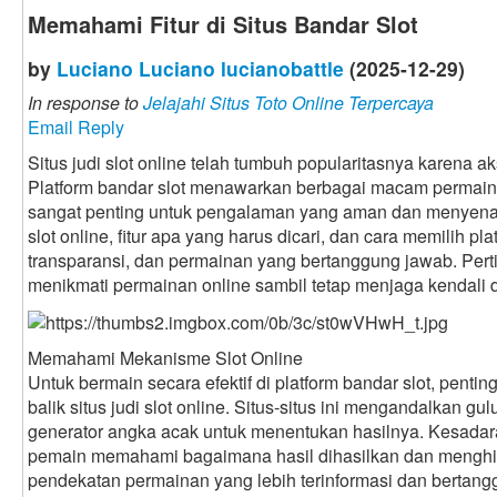
Memahami Fitur di Situs Bandar Slot
by
Luciano Luciano lucianobattle
(2025-12-29)
In response to
Jelajahi Situs Toto Online Terpercaya
Email Reply
Situs judi slot online telah tumbuh popularitasnya karena ak
Platform bandar slot menawarkan berbagai macam permainan
sangat penting untuk pengalaman yang aman dan menyenang
slot online, fitur apa yang harus dicari, dan cara memilih p
transparansi, dan permainan yang bertanggung jawab. Pe
menikmati permainan online sambil tetap menjaga kendali
Memahami Mekanisme Slot Online
Untuk bermain secara efektif di platform bandar slot, pen
balik situs judi slot online. Situs-situs ini mengandalkan g
generator angka acak untuk menentukan hasilnya. Kesada
pemain memahami bagaimana hasil dihasilkan dan mengh
pendekatan permainan yang lebih terinformasi dan bertang