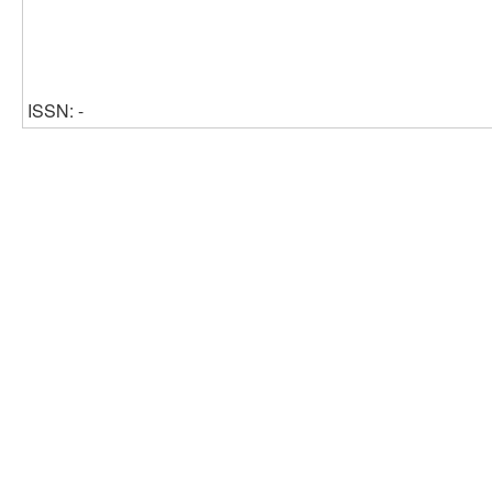
ISSN: -