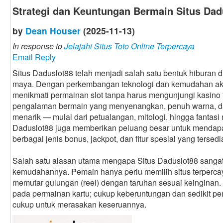
Strategi dan Keuntungan Bermain Situs Dad
by
Dean Houser
(2025-11-13)
In response to
Jelajahi Situs Toto Online Terpercaya
Email Reply
Situs Daduslot88 telah menjadi salah satu bentuk hiburan di
maya. Dengan perkembangan teknologi dan kemudahan akses
menikmati permainan slot tanpa harus mengunjungi kasino 
pengalaman bermain yang menyenangkan, penuh warna, da
menarik — mulai dari petualangan, mitologi, hingga fantasi 
Daduslot88 juga memberikan peluang besar untuk mendapat
berbagai jenis bonus, jackpot, dan fitur spesial yang tersed
Salah satu alasan utama mengapa Situs Daduslot88 sangat
kemudahannya. Pemain hanya perlu memilih situs terperca
memutar gulungan (reel) dengan taruhan sesuai keinginan. T
pada permainan kartu; cukup keberuntungan dan sedikit p
cukup untuk merasakan keseruannya.