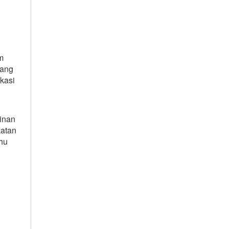
m
yang
kasi
inan
katan
hu