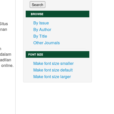
BROWSE
By Issue
Situs
inan
By Author
By Title
Other Journals
n
 dalam
FONT SIZE
eadilan
Make font size smaller
 online.
Make font size default
Make font size larger