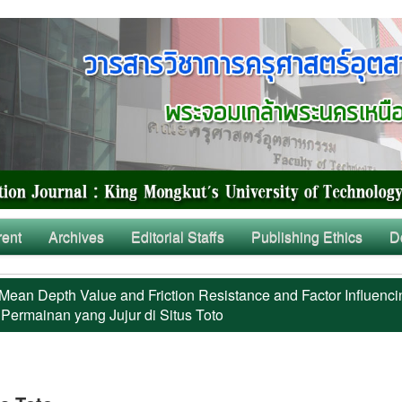
rent
Archives
Editorial Staffs
Publishing Ethics
D
Mean Depth Value and Friction Resistance and Factor Influenci
 Permainan yang Jujur di Situs Toto