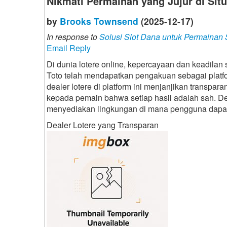
Nikmati Permainan yang Jujur di Situ
by
Brooks Townsend
(2025-12-17)
In response to
Solusi Slot Dana untuk Permainan 
Email Reply
Di dunia lotere online, kepercayaan dan keadila
Toto telah mendapatkan pengakuan sebagai platfo
dealer lotere di platform ini menjanjikan transp
kepada pemain bahwa setiap hasil adalah sah. De
menyediakan lingkungan di mana pengguna dapat 
Dealer Lotere yang Transparan