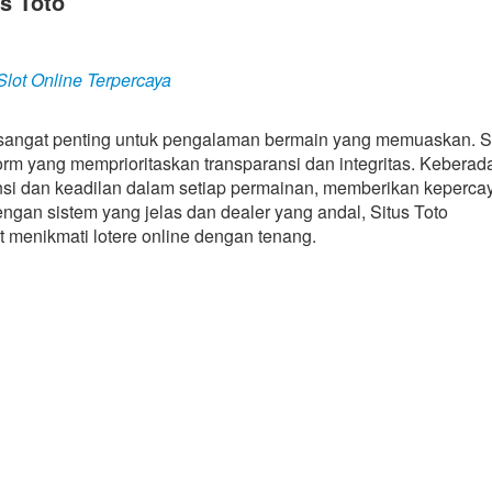
s Toto
Slot Online Terpercaya
n sangat penting untuk pengalaman bermain yang memuaskan. S
rm yang memprioritaskan transparansi dan integritas. Keberad
aransi dan keadilan dalam setiap permainan, memberikan keperc
ngan sistem yang jelas dan dealer yang andal, Situs Toto
menikmati lotere online dengan tenang.