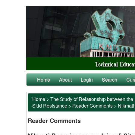
Home
About
Login
Search
Cur
Home
>
The Study of Relationship between the 
Skid Resistance
>
Reader Comments
>
Nikmati
Reader Comments