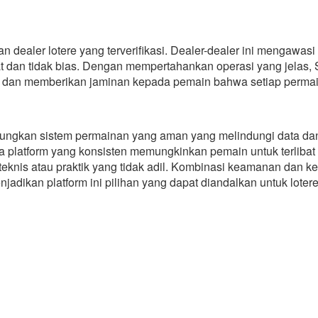
n dealer lotere yang terverifikasi. Dealer-dealer ini mengawasi
 dan tidak bias. Dengan mempertahankan operasi yang jelas, 
i dan memberikan jaminan kepada pemain bahwa setiap perma
ngkan sistem permainan yang aman yang melindungi data da
ja platform yang konsisten memungkinkan pemain untuk terlibat
teknis atau praktik yang tidak adil. Kombinasi keamanan dan k
ikan platform ini pilihan yang dapat diandalkan untuk lotere