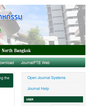
ownload
JournalFTE Web
Open Journal Systems
ng the
Journal Help
USER