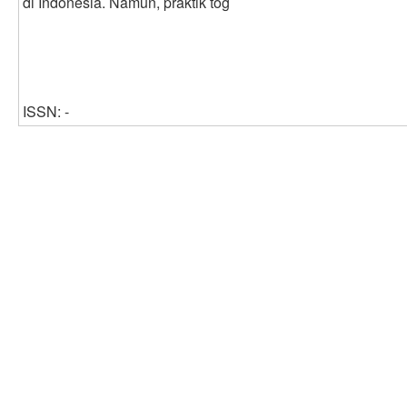
di Indonesia. Namun, praktik tog
ISSN: -