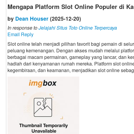
Mengapa Platform Slot Online Populer di K
by
Dean Houser
(2025-12-20)
In response to
Jelajahi Situs Toto Online Terpercaya
Email Reply
Slot online telah menjadi pilihan favorit bagi pemain di se
peluang kemenangan. Dengan akses mudah melalui platform
berbagai macam permainan, gameplay yang lancar, dan 
hadiah dari kenyamanan rumah mereka. Platform slot onl
kegembiraan, dan keamanan, menjadikan slot online sebaga