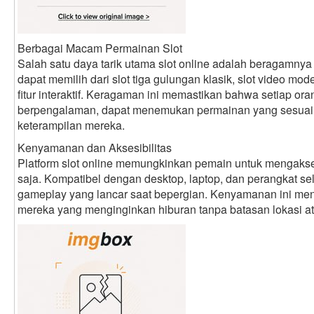
Berbagai Macam Permainan Slot
Salah satu daya tarik utama slot online adalah beragamny
dapat memilih dari slot tiga gulungan klasik, slot video m
fitur interaktif. Keragaman ini memastikan bahwa setiap or
berpengalaman, dapat menemukan permainan yang sesuai 
keterampilan mereka.
Kenyamanan dan Aksesibilitas
Platform slot online memungkinkan pemain untuk mengaks
saja. Kompatibel dengan desktop, laptop, dan perangkat sel
gameplay yang lancar saat bepergian. Kenyamanan ini menja
mereka yang menginginkan hiburan tanpa batasan lokasi at