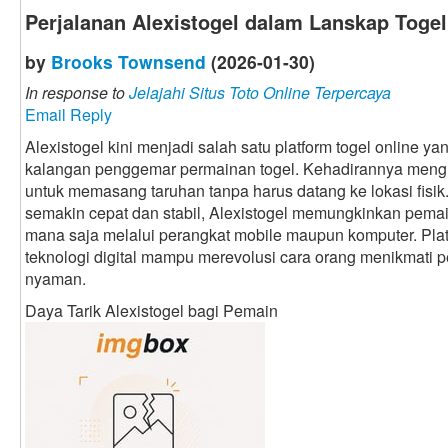
Perjalanan Alexistogel dalam Lanskap Togel 
by
Brooks Townsend
(2026-01-30)
In response to
Jelajahi Situs Toto Online Terpercaya
Email Reply
Alexistogel kini menjadi salah satu platform togel online y
kalangan penggemar permainan togel. Kehadirannya men
untuk memasang taruhan tanpa harus datang ke lokasi fisik
semakin cepat dan stabil, Alexistogel memungkinkan pemai
mana saja melalui perangkat mobile maupun komputer. Pla
teknologi digital mampu merevolusi cara orang menikmati 
nyaman.
Daya Tarik Alexistogel bagi Pemain