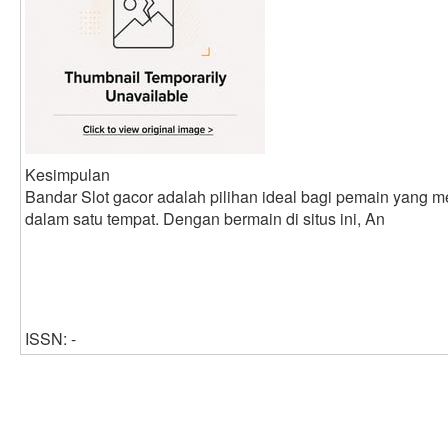
Kesimpulan
Bandar Slot gacor adalah pilihan ideal bagi pemain yang 
dalam satu tempat. Dengan bermain di situs ini, An
ISSN: -