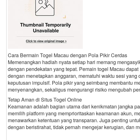
Cara Bermain Togel Macau dengan Pola Pikir Cerdas
Memenangkan hadiah nyata setiap hari memang mengasyikk
dengan pendekatan yang tepat. Pemain togel Macau dapa
dengan menetapkan anggaran, mematuhi waktu sesi yang 
keputusan impulsif. Pola pikir yang seimbang membantu men
menyenangkan, sekaligus mengurangi risiko mengubah pe
Tetap Aman di Situs Togel Online
Keamanan adalah bagian utama dari kenikmatan jangka pa
memilih platform yang memprioritaskan keamanan akun, mel
menawarkan ketentuan yang transparan. Juga penting untu
dengan beristirahat, tidak pernah mengejar kerugian, dan 