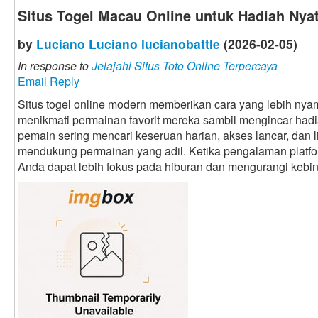
Situs Togel Macau Online untuk Hadiah Nyat
by
Luciano Luciano lucianobattle
(2026-02-05)
In response to
Jelajahi Situs Toto Online Terpercaya
Email Reply
Situs togel online modern memberikan cara yang lebih nya
menikmati permainan favorit mereka sambil mengincar had
pemain sering mencari keseruan harian, akses lancar, dan
mendukung permainan yang adil. Ketika pengalaman platf
Anda dapat lebih fokus pada hiburan dan mengurangi kebi