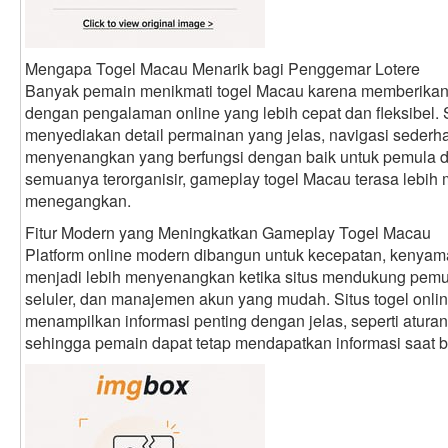
Mengapa Togel Macau Menarik bagi Penggemar Lotere
Banyak pemain menikmati togel Macau karena memberikan s
dengan pengalaman online yang lebih cepat dan fleksibel. S
menyediakan detail permainan yang jelas, navigasi sederha
menyenangkan yang berfungsi dengan baik untuk pemula 
semuanya terorganisir, gameplay togel Macau terasa lebih m
menegangkan.
Fitur Modern yang Meningkatkan Gameplay Togel Macau
Platform online modern dibangun untuk kecepatan, kenyama
menjadi lebih menyenangkan ketika situs mendukung pemu
seluler, dan manajemen akun yang mudah. Situs togel onli
menampilkan informasi penting dengan jelas, seperti aturan
sehingga pemain dapat tetap mendapatkan informasi saat 