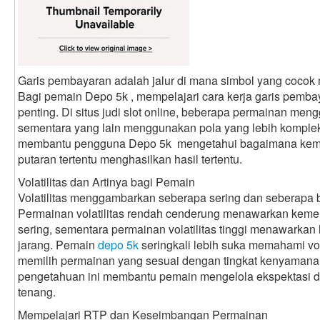
Garis pembayaran adalah jalur di mana simbol yang cocok
Bagi pemain Depo 5k , mempelajari cara kerja garis pemb
penting. Di situs judi slot online, beberapa permainan men
sementara yang lain menggunakan pola yang lebih kompl
membantu pengguna Depo 5k mengetahui bagaimana kem
putaran tertentu menghasilkan hasil tertentu.
Volatilitas dan Artinya bagi Pemain
Volatilitas menggambarkan seberapa sering dan seberapa 
Permainan volatilitas rendah cenderung menawarkan kemena
sering, sementara permainan volatilitas tinggi menawarkan 
jarang. Pemain
depo 5k
seringkali lebih suka memahami vol
memilih permainan yang sesuai dengan tingkat kenyamanan m
pengetahuan ini membantu pemain mengelola ekspektasi 
tenang.
Mempelajari RTP dan Keseimbangan Permainan