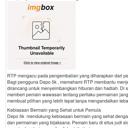
RTP mengacu pada pengembalian yang diharapkan dari perm
Bagi pengguna Depo 5k , memahami RTP membantu menj
dirancang untuk menyeimbangkan hiburan dan hadiah. Di sit
memberi pemain wawasan tentang perilaku permainan jan
membuat pilihan yang lebih tepat tanpa mengandalkan teb
Kebiasaan Bermain yang Sehat untuk Pemula
Depo 5k mendukung kebiasaan bermain yang sehat dengan 
dan permainan yang bijaksana. Pemain baru di situs judi sl