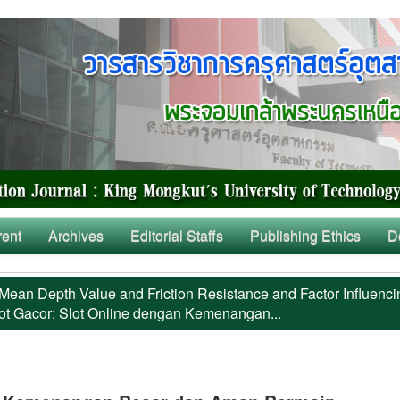
rent
Archives
Editorial Staffs
Publishing Ethics
D
Mean Depth Value and Friction Resistance and Factor Influenci
lot Gacor: Slot Online dengan Kemenangan...