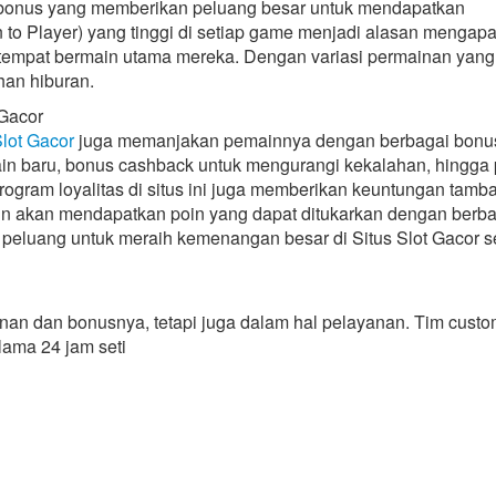
tur bonus yang memberikan peluang besar untuk mendapatkan
 to Player) yang tinggi di setiap game menjadi alasan mengap
 tempat bermain utama mereka. Dengan variasi permainan yang
han hiburan.
 Gacor
Slot Gacor
juga memanjakan pemainnya dengan berbagai bonu
in baru, bonus cashback untuk mengurangi kekalahan, hingga
gram loyalitas di situs ini juga memberikan keuntungan tamb
main akan mendapatkan poin yang dapat ditukarkan dengan berb
 peluang untuk meraih kemenangan besar di Situs Slot Gacor 
inan dan bonusnya, tetapi juga dalam hal pelayanan. Tim custo
lama 24 jam seti