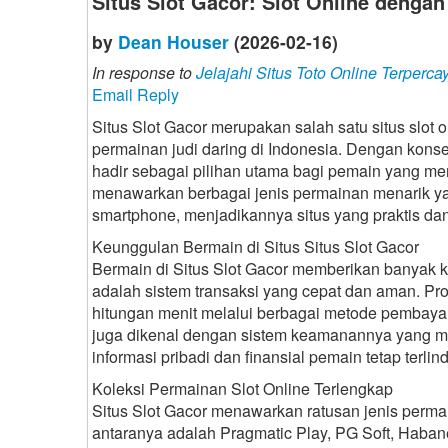
Situs Slot Gacor: Slot Online deng
by
Dean Houser
(2026-02-16)
In response to
Jelajahi Situs Toto Online Terperca
Email Reply
Situs Slot Gacor merupakan salah satu situs slot o
permainan judi daring di Indonesia. Dengan kon
hadir sebagai pilihan utama bagi pemain yang men
menawarkan berbagai jenis permainan menarik y
smartphone, menjadikannya situs yang praktis da
Keunggulan Bermain di Situs Situs Slot Gacor
Bermain di Situs Slot Gacor memberikan banyak 
adalah sistem transaksi yang cepat dan aman. Pr
hitungan menit melalui berbagai metode pembayaran 
juga dikenal dengan sistem keamanannya yang me
informasi pribadi dan finansial pemain tetap terli
Koleksi Permainan Slot Online Terlengkap
Situs Slot Gacor menawarkan ratusan jenis permai
antaranya adalah Pragmatic Play, PG Soft, Habane