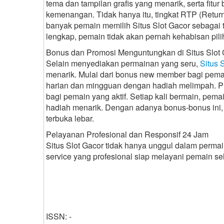
tema dan tampilan grafis yang menarik, serta fi
kemenangan. Tidak hanya itu, tingkat RTP (Return
banyak pemain memilih Situs Slot Gacor sebagai
lengkap, pemain tidak akan pernah kehabisan pili
Bonus dan Promosi Menguntungkan di Situs Slot
Selain menyediakan permainan yang seru,
Situs 
menarik. Mulai dari bonus new member bagi pema
harian dan mingguan dengan hadiah melimpah. Pro
bagi pemain yang aktif. Setiap kali bermain, pe
hadiah menarik. Dengan adanya bonus-bonus ini,
terbuka lebar.
Pelayanan Profesional dan Responsif 24 Jam
Situs Slot Gacor tidak hanya unggul dalam perma
service yang profesional siap melayani pemain se
ISSN: -