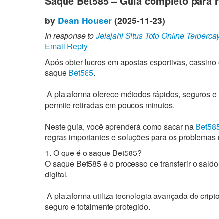
Saque Bet585 – Guia completo para r
by
Dean Houser
(2025-11-23)
In response to
Jelajahi Situs Toto Online Terperca
Email Reply
Após obter lucros em apostas esportivas, cassino
saque
Bet585
.
A plataforma oferece métodos rápidos, seguros e
permite retiradas em poucos minutos.
Neste guia, você aprenderá como sacar na
Bet58
regras importantes e soluções para os problemas
1. O que é o saque Bet585?
O saque Bet585 é o processo de transferir o saldo 
digital.
A plataforma utiliza tecnologia avançada de cripto
seguro e totalmente protegido.