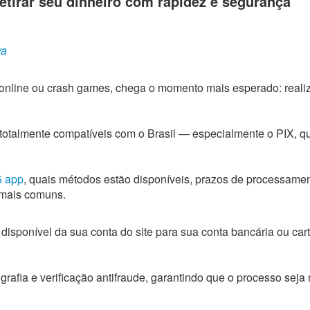
etirar seu dinheiro com rapidez e segurança
ya
 online ou crash games, chega o momento mais esperado: realiz
 totalmente compatíveis com o Brasil — especialmente o PIX, q
5 app
, quais métodos estão disponíveis, prazos de processamen
 mais comuns.
disponível da sua conta do site para sua conta bancária ou cart
grafia e verificação antifraude, garantindo que o processo seja 