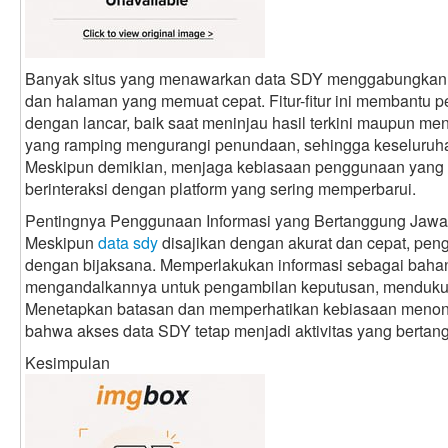
Banyak situs yang menawarkan data SDY menggabungkan d
dan halaman yang memuat cepat. Fitur-fitur ini membantu 
dengan lancar, baik saat meninjau hasil terkini maupun menje
yang ramping mengurangi penundaan, sehingga keseluruha
Meskipun demikian, menjaga kebiasaan penggunaan yang 
berinteraksi dengan platform yang sering memperbarui.
Pentingnya Penggunaan Informasi yang Bertanggung Jaw
Meskipun
data sdy
disajikan dengan akurat dan cepat, p
dengan bijaksana. Memperlakukan informasi sebagai bahan r
mengandalkannya untuk pengambilan keputusan, mendukung 
Menetapkan batasan dan memperhatikan kebiasaan meno
bahwa akses data SDY tetap menjadi aktivitas yang bertan
Kesimpulan