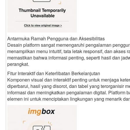
Antarmuka Ramah Pengguna dan Aksesibilitas
Desain platform sangat memengaruhi pengalaman pengguna.
menampilkan menu intuitif, tata letak responsif, dan akses 
memastikan bahwa informasi penting, seperti hasil dan jad
perangkat.
Fitur Interaktif dan Keterlibatan Berkelanjutan
Komponen visual dan interaktif penting untuk menjaga keterl
diperbarui, hasil yang disorot, dan tabel yang terorganisi
informasi dan meningkatkan pengalaman digital. Platform
elemen ini untuk menciptakan lingkungan yang menarik da