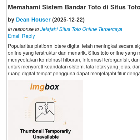
Memahami Sistem Bandar Toto di Situs Tot
by
Dean Houser
(2025-12-22)
In response to
Jelajahi Situs Toto Online Terpercaya
Email Reply
Popularitas platform lotere digital telah meningkat secara 
online yang terstruktur dan menarik. Situs toto online yang
menyediakan kombinasi hiburan, informasi terorganisir, dan
untuk menyoroti keandalan sistem, tata letak yang jelas, da
ruang digital tempat pengguna dapat menjelajahi fitur deng