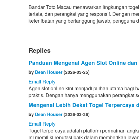
Bandar Toto Macau menawarkan lingkungan togel da
tertata, dan perangkat yang responsif. Dengan mem
keterlibatan yang bertanggung jawab, pengguna 
Replies
Panduan Mengenal Agen Slot Online dan 
by
Dean Houser
(2026-03-25)
Email Reply
Agen slot online kini menjadi pilihan utama bag
praktis. Dengan hanya menggunakan perangkat se
Mengenal Lebih Dekat Togel Terpercaya
by
Dean Houser
(2026-03-26)
Email Reply
Togel terpercaya adalah platform permainan angk
ini memiliki reputasi baik dalam memberikan laya