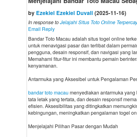
Menjelajahi Bandar Toto Macau Sebag
by
Ezekiel Ezekiel Duvall
(2025-11-16)
In response to
Jelajahi Situs Toto Online Terperca
Email Reply
Bandar Toto Macau adalah situs togel online ter
untuk menavigasi pasar dan terlibat dalam perma
pengguna, desain responsif, dan navigasi yang
Memahami fitur-fitur ini membantu pemain berint
kenyamanan.
Antarmuka yang Aksesibel untuk Pengalaman Pe
bandar toto macau
menyediakan antarmuka yang be
tata letak yang tertata, dan desain responsif mem
efisien. Aksesibilitas yang ditingkatkan memung
kebingungan, meningkatkan pengalaman togel onl
Menjelajahi Pilihan Pasar dengan Mudah