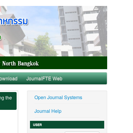
ownload
JournalFTE Web
Open Journal Systems
ng the
Journal Help
USER