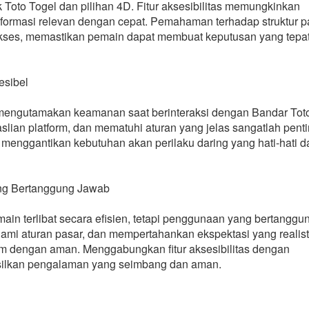
Toto Togel dan pilihan 4D. Fitur aksesibilitas memungkinkan
nformasi relevan dengan cepat. Pemahaman terhadap struktur pa
kses, memastikan pemain dapat membuat keputusan yang tepa
esibel
 mengutamakan keamanan saat berinteraksi dengan Bandar Tot
slian platform, dan mematuhi aturan yang jelas sangatlah penti
k menggantikan kebutuhan akan perilaku daring yang hati-hati d
ang Bertanggung Jawab
in terlibat secara efisien, tetapi penggunaan yang bertanggu
mi aturan pasar, dan mempertahankan ekspektasi yang realist
m dengan aman. Menggabungkan fitur aksesibilitas dengan
silkan pengalaman yang seimbang dan aman.