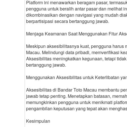
Platform ini menawarkan beragam pasar, termasuk 
pengguna untuk beralih antar pasar dan melihat i
dikombinasikan dengan navigasi yang mudah dia
berpartisipasi secara bertanggung jawab.
Menjaga Keamanan Saat Menggunakan Fitur Aks
Meskipun aksesibilitasnya kuat, pengguna harus
Macau. Melindungi data pribadi, memverifikasi kea
Aksesibilitas meningkatkan kegunaan, tetapi tida
bertanggung jawab.
Menggunakan Aksesibilitas untuk Keterlibatan y
Aksesibilitas di Bandar Toto Macau membantu pema
jawab tetap penting. Menetapkan batasan, memaha
memungkinkan pengguna untuk menikmati platfor
pengambilan keputusan yang tepat akan mengha
Kesimpulan