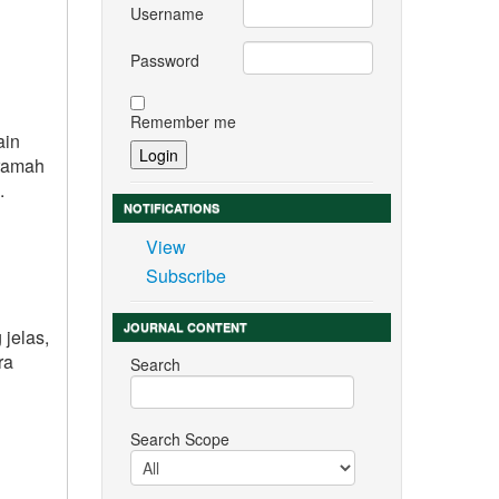
Username
Password
Remember me
ain
 ramah
.
NOTIFICATIONS
View
Subscribe
JOURNAL CONTENT
jelas,
ra
Search
Search Scope