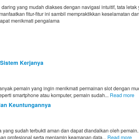
ring yang mudah diakses dengan navigasi intuitif, tata letak
anfaatkan fitur-fitur ini sambil mempraktikkan keselamatan da
dapat menikmati pengalama
Sistem Kerjanya
i banyak pemain yang ingin menikmati permainan slot dengan m
perti smartphone atau komputer, pemain sudah...
Read more
 dan Keuntungannya
a yang sudah terbukti aman dan dapat diandalkan oleh pemain.
nan profesional serta menjamin keamanan data...
Read more