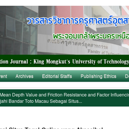
rent
Archives
Editorial Staffs
Publishing Ethics
D
Mean Depth Value and Friction Resistance and Factor Influenci
jahi Bandar Toto Macau Sebagai Situs...