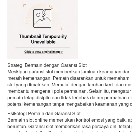
Strategi Bermain dengan Garansi Slot
Meskipun garansi slot memberikan jaminan keamanan dan kea
meraih kemenangan. Pemain disarankan untuk memahami vol
slot yang dimainkan. Memulai dengan taruhan kecil dan men
membantu mengenali pola permainan. Selain itu, mengatur 
pemain tetap disiplin dan tidak terjebak dalam permainan
potensi kemenangan tanpa mengabaikan keamanan yang dij
Psikologi Pemain dan Garansi Slot
Bermain slot online memerlukan kontrol emosi yang baik, 
beruntun. Garansi slot memberikan rasa percaya diri, tetapi