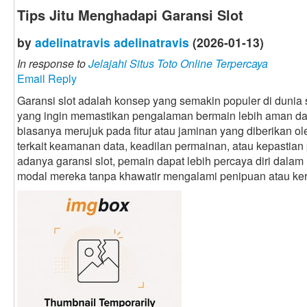
Tips Jitu Menghadapi Garansi Slot
by
adelinatravis adelinatravis
(2026-01-13)
In response to
Jelajahi Situs Toto Online Terpercaya
Email Reply
Garansi slot adalah konsep yang semakin populer di dunia s
yang ingin memastikan pengalaman bermain lebih aman da
biasanya merujuk pada fitur atau jaminan yang diberikan ol
terkait keamanan data, keadilan permainan, atau kepast
adanya garansi slot, pemain dapat lebih percaya diri dal
modal mereka tanpa khawatir mengalami penipuan atau keru