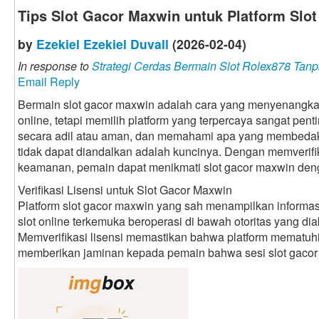
Tips Slot Gacor Maxwin untuk Platform Slot
by
Ezekiel Ezekiel Duvall
(2026-02-04)
In response to
Strategi Cerdas Bermain Slot Rolex878 Tan
Email Reply
Bermain slot gacor maxwin adalah cara yang menyenangkan 
online, tetapi memilih platform yang terpercaya sangat pent
secara adil atau aman, dan memahami apa yang membedaka
tidak dapat diandalkan adalah kuncinya. Dengan memverifikasi
keamanan, pemain dapat menikmati slot gacor maxwin deng
Verifikasi Lisensi untuk Slot Gacor Maxwin
Platform slot gacor maxwin yang sah menampilkan informasi 
slot online terkemuka beroperasi di bawah otoritas yang di
Memverifikasi lisensi memastikan bahwa platform mematuhi
memberikan jaminan kepada pemain bahwa sesi slot gacor