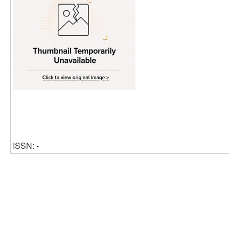
ISSN: -