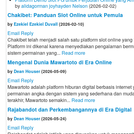
by
alidagorman joyhayden Nelson
(2026-02-02)
Chakibet: Panduan Slot Online untuk Pemula
by
Ezekiel Ezekiel Duvall
(2026-02-10)
Email Reply
Chakibet telah menjadi salah satu platform slot online yang
Platform ini dikenal karena menyediakan pengalaman ber
sistem permainan yang...
Read more
Mengenal Dunia Mawartoto di Era Online
by
Dean Houser
(2026-05-09)
Email Reply
Mawartoto adalah platform hiburan digital berbasis interne
permainan angka dengan sistem yang sederhana dan muda
terakhir, Mawartoto semakin...
Read more
Rajabandot dan Perkembangannya di Era Digital
by
Dean Houser
(2026-05-24)
Email Reply