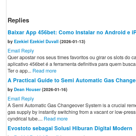
Replies
Baixar App 456bet: Como Instalar no Android e i
by
Ezekiel Ezekiel Duvall
(2026-01-13)
Email Reply
Quer apostar nos seus times favoritos ou girar os slots do
aplicativo 456bet é a ferramenta definitiva para quem busca
Ter o app...
Read more
A Practical Guide to Semi Automatic Gas Chang
by
Dean Houser
(2026-01-16)
Email Reply
A Semi Automatic Gas Changeover System is a crucial rem
gas supply by instantly switching from a vacant or low-press
cyndrical tube....
Read more
Evostoto sebagai Solusi Hiburan Digital Modern