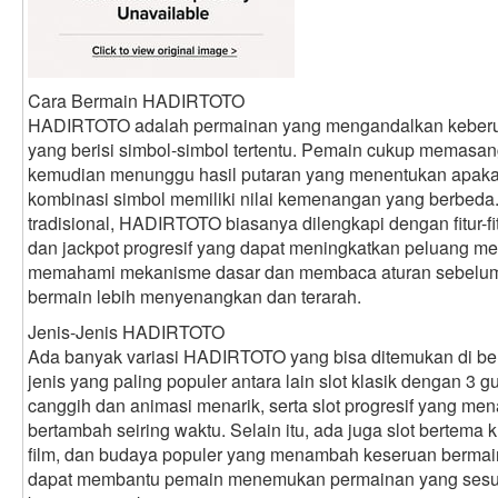
Cara Bermain HADIRTOTO
HADIRTOTO adalah permainan yang mengandalkan keberu
yang berisi simbol-simbol tertentu. Pemain cukup memasan
kemudian menunggu hasil putaran yang menentukan apakah
kombinasi simbol memiliki nilai kemenangan yang berbed
tradisional, HADIRTOTO biasanya dilengkapi dengan fitur-fitur
dan jackpot progresif yang dapat meningkatkan peluang m
memahami mekanisme dasar dan membaca aturan sebelum 
bermain lebih menyenangkan dan terarah.
Jenis-Jenis HADIRTOTO
Ada banyak variasi HADIRTOTO yang bisa ditemukan di berb
jenis yang paling populer antara lain slot klasik dengan 3 g
canggih dan animasi menarik, serta slot progresif yang me
bertambah seiring waktu. Selain itu, ada juga slot bertema k
film, dan budaya populer yang menambah keseruan bermain.
dapat membantu pemain menemukan permainan yang sesua