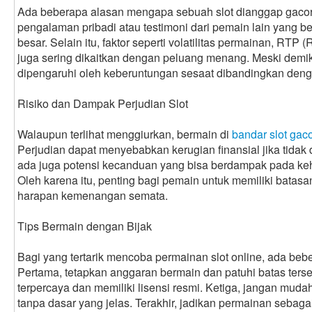
Ada beberapa alasan mengapa sebuah slot dianggap gacor
pengalaman pribadi atau testimoni dari pemain lain yang
besar. Selain itu, faktor seperti volatilitas permainan, RTP 
juga sering dikaitkan dengan peluang menang. Meski demikia
dipengaruhi oleh keberuntungan sesaat dibandingkan deng
Risiko dan Dampak Perjudian Slot
Walaupun terlihat menggiurkan, bermain di
bandar slot gac
Perjudian dapat menyebabkan kerugian finansial jika tidak d
ada juga potensi kecanduan yang bisa berdampak pada keh
Oleh karena itu, penting bagi pemain untuk memiliki batasa
harapan kemenangan semata.
Tips Bermain dengan Bijak
Bagi yang tertarik mencoba permainan slot online, ada bebe
Pertama, tetapkan anggaran bermain dan patuhi batas terseb
terpercaya dan memiliki lisensi resmi. Ketiga, jangan muda
tanpa dasar yang jelas. Terakhir, jadikan permainan sebag