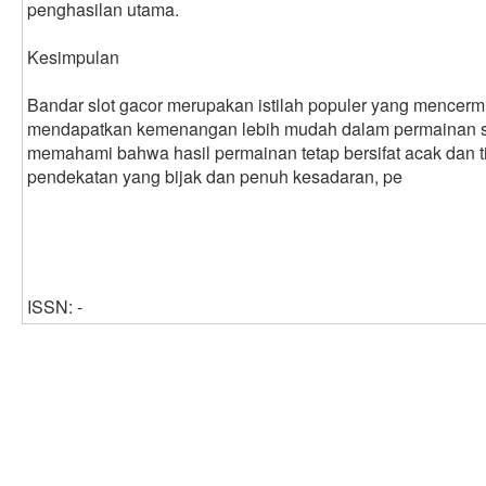
penghasilan utama.
Kesimpulan
Bandar slot gacor merupakan istilah populer yang mencer
mendapatkan kemenangan lebih mudah dalam permainan slo
memahami bahwa hasil permainan tetap bersifat acak dan t
pendekatan yang bijak dan penuh kesadaran, pe
ISSN: -