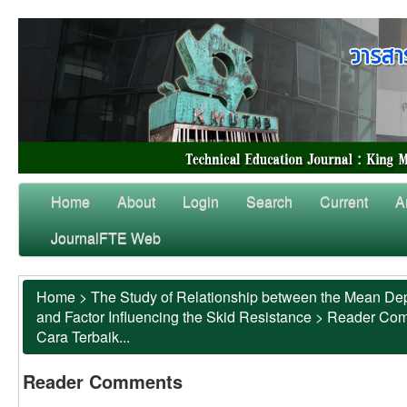
Home
About
Login
Search
Current
A
JournalFTE Web
Home
>
The Study of Relationship between the Mean Dep
and Factor Influencing the Skid Resistance
>
Reader Co
Cara Terbaik...
Reader Comments