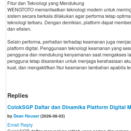
Fitur dan Teknologi yang Mendukung
WENGTOTO memanfaatkan teknologi modern untuk meningk
sistem secara berkala dilakukan agar performa tetap optim
teknologi terbaru. Dengan demikian, platform dapat member
dan efisien.
Selain performa, perhatian terhadap keamanan juga menja
platform digital. Penggunaan teknologi keamanan yang se
pengguna dan mendukung kenyamanan saat mengakses lay
pengguna tetap disarankan untuk menjaga kerahasiaan ak
kuat, dan mengaktifkan fitur keamanan tambahan apabila te
Replies
ColokSGP Daftar dan Dinamika Platform Digital M
by
Dean Houser
(2026-08-03)
Email Reply