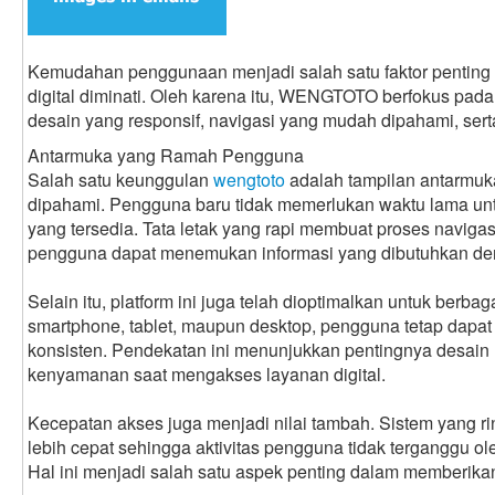
Kemudahan penggunaan menjadi salah satu faktor penting
digital diminati. Oleh karena itu, WENGTOTO berfokus pa
desain yang responsif, navigasi yang mudah dipahami, serta
Antarmuka yang Ramah Pengguna
Salah satu keunggulan
wengtoto
adalah tampilan antarmuk
dipahami. Pengguna baru tidak memerlukan waktu lama unt
yang tersedia. Tata letak yang rapi membuat proses naviga
pengguna dapat menemukan informasi yang dibutuhkan de
Selain itu, platform ini juga telah dioptimalkan untuk berb
smartphone, tablet, maupun desktop, pengguna tetap dapa
konsisten. Pendekatan ini menunjukkan pentingnya desain
kenyamanan saat mengakses layanan digital.
Kecepatan akses juga menjadi nilai tambah. Sistem yang 
lebih cepat sehingga aktivitas pengguna tidak terganggu ol
Hal ini menjadi salah satu aspek penting dalam memberikan