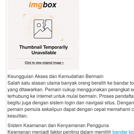
Keunggulan Akses dan Kemudahan Bermain
Salah satu alasan utama banyak orang beralih ke bandar t
yang ditawarkan. Pemain cukup menggunakan perangkat se
terhubung ke internet untuk mulai bermain. Proses pendaft
begitu juga dengan sistem login dan navigasi situs. Deng
pemain pemula sekalipun dapat dengan cepat memahami c
kesulitan.
Sistem Keamanan dan Kenyamanan Pengguna
Keamanan menjadi faktor penting dalam memilih
bandar to