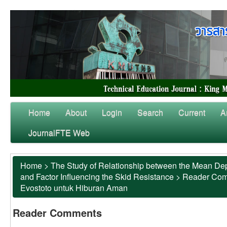
Home
About
Login
Search
Current
A
JournalFTE Web
Home
>
The Study of Relationship between the Mean Dep
and Factor Influencing the Skid Resistance
>
Reader Co
Evostoto untuk Hiburan Aman
Reader Comments