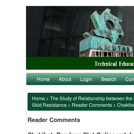
Home
About
Login
Search
Cur
Home
>
The Study of Relationship between the 
Skid Resistance
>
Reader Comments
>
Chakibe
Reader Comments