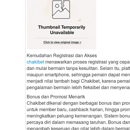
Kemudahan Registrasi dan Akses
chakibet
menawarkan proses registrasi yang cep
dan mulai bermain tanpa kesulitan. Selain itu, pl
maupun smartphone, sehingga pemain dapat meng
menjadi nilai tambah bagi Chakibet, karena pemai
pengalaman bermain lebih fleksibel dan menyena
Bonus dan Promosi Menarik
Chakibet dikenal dengan berbagai bonus dan pro
untuk member baru, cashback harian, hingga pro
meningkatkan peluang kemenangan. Sistem bonu
percaya diri dalam memasang taruhan. Bonus dan 
menambah keseruan dan nilai lebih dalam bermain