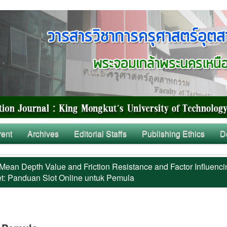
rent
Archives
Editorial Staffs
Publishing Ethics
D
Mean Depth Value and Friction Resistance and Factor Influenci
t: Panduan Slot Online untuk Pemula