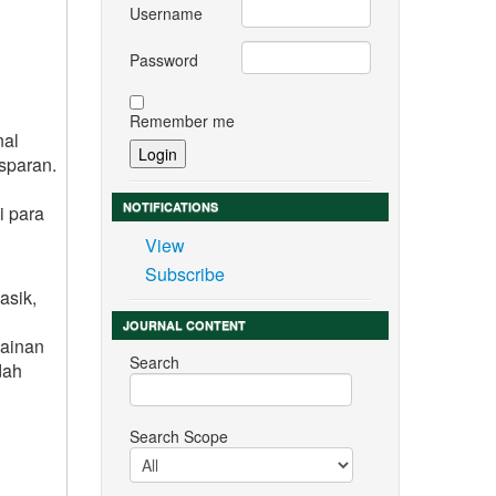
Username
Password
Remember me
nal
sparan.
NOTIFICATIONS
i para
View
Subscribe
asik,
JOURNAL CONTENT
mainan
Search
dah
Search Scope