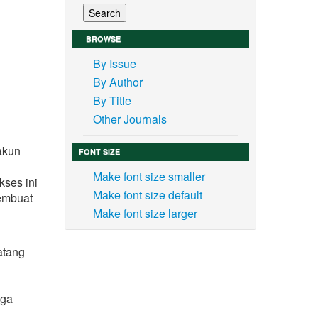
BROWSE
By Issue
By Author
By Title
Other Journals
akun
FONT SIZE
Make font size smaller
ses ini
Make font size default
membuat
Make font size larger
atang
uga