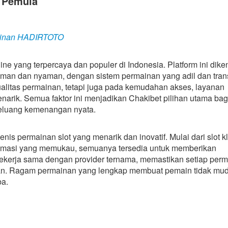
k Pemula
mainan HADIRTOTO
line yang terpercaya dan populer di Indonesia. Platform ini dike
an dan nyaman, dengan sistem permainan yang adil dan tran
ualitas permainan, tetapi juga pada kemudahan akses, layanan
arik. Semua faktor ini menjadikan Chakibet pilihan utama bag
peluang kemenangan nyata.
s permainan slot yang menarik dan inovatif. Mulai dari slot kl
 animasi yang memukau, semuanya tersedia untuk memberikan
bekerja sama dengan provider ternama, memastikan setiap per
skan. Ragam permainan yang lengkap membuat pemain tidak mu
ba.