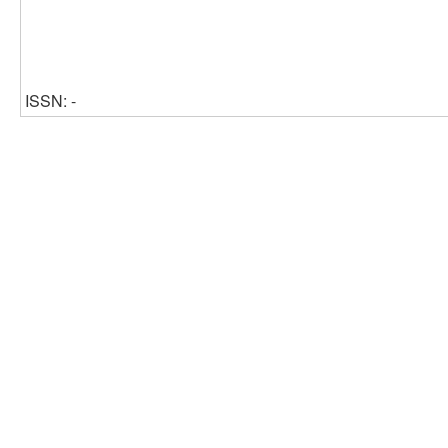
ISSN: -