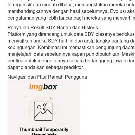
terorganisir dan mudah dibaca, memungkinkan mereka untu
membandingkannya dengan hasil sebelumnya. Evolusi aksesi
pengalaman yang lebih lancar bagi mereka yang mencari inf
Penyajian Result SDY Harian dan Historis
Platform yang dirancang untuk data SDY biasanya berfokus 
menyajikan angka SDY hari ini dan arsip jangka panjang 
kebingungan. Kombinasi ini memastikan pengunjung dapat m
menjelajahi data sebelumnya kapan pun dibutuhkan. Meskip
penting untuk mengelolanya secara bertanggung jawab da
dapat diandalkan sebagai prediktor.
Navigasi dan Fitur Ramah Pengguna