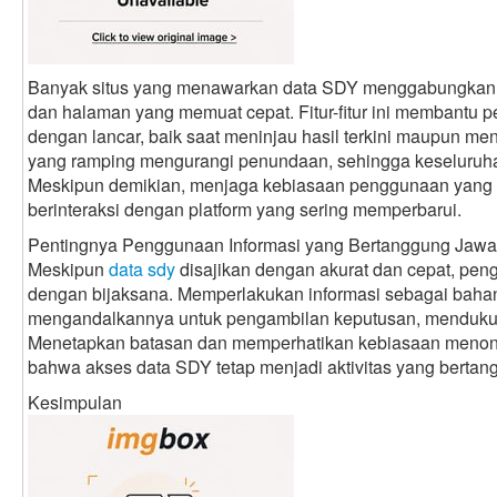
Banyak situs yang menawarkan data SDY menggabungkan d
dan halaman yang memuat cepat. Fitur-fitur ini membantu 
dengan lancar, baik saat meninjau hasil terkini maupun menje
yang ramping mengurangi penundaan, sehingga keseluruha
Meskipun demikian, menjaga kebiasaan penggunaan yang 
berinteraksi dengan platform yang sering memperbarui.
Pentingnya Penggunaan Informasi yang Bertanggung Jaw
Meskipun
data sdy
disajikan dengan akurat dan cepat, p
dengan bijaksana. Memperlakukan informasi sebagai bahan r
mengandalkannya untuk pengambilan keputusan, mendukung 
Menetapkan batasan dan memperhatikan kebiasaan meno
bahwa akses data SDY tetap menjadi aktivitas yang bertan
Kesimpulan