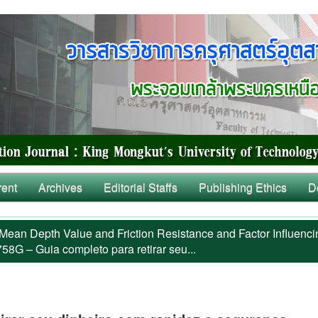
rent
Archives
Editorial Staffs
Publishing Ethics
D
Mean Depth Value and Friction Resistance and Factor Influenci
58G – Guia completo para retirar seu...