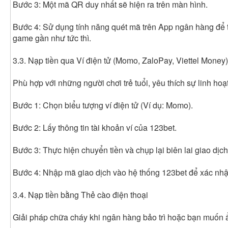
Bước 3: Một mã QR duy nhất sẽ hiện ra trên màn hình.
Bước 4: Sử dụng tính năng quét mã trên App ngân hàng để t
game gần như tức thì.
3.3. Nạp tiền qua Ví điện tử (Momo, ZaloPay, Viettel Money)
Phù hợp với những người chơi trẻ tuổi, yêu thích sự linh hoạt
Bước 1: Chọn biểu tượng ví điện tử (Ví dụ: Momo).
Bước 2: Lấy thông tin tài khoản ví của 123bet.
Bước 3: Thực hiện chuyển tiền và chụp lại biên lai giao dịch
Bước 4: Nhập mã giao dịch vào hệ thống 123bet để xác nhậ
3.4. Nạp tiền bằng Thẻ cào điện thoại
Giải pháp chữa cháy khi ngân hàng bảo trì hoặc bạn muốn 