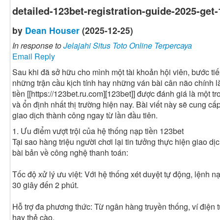
detailed-123bet-registration-guide-2025-get
by
Dean Houser
(2025-12-25)
In response to
Jelajahi Situs Toto Online Terpercaya
Email Reply
Sau khi đã sở hữu cho mình một tài khoản hội viên, bước ti
những trận cầu kịch tính hay những ván bài cân não chính là
tiền [[https://123bet.ru.com][123bet]] được đánh giá là một 
và ổn định nhất thị trường hiện nay. Bài viết này sẽ cung cấ
giao dịch thành công ngay từ lần đầu tiên.
1. Ưu điểm vượt trội của hệ thống nạp tiền 123bet
Tại sao hàng triệu người chơi lại tin tưởng thực hiện giao dị
bài bản về công nghệ thanh toán:
Tốc độ xử lý ưu việt: Với hệ thống xét duyệt tự động, lệnh n
30 giây đến 2 phút.
Hỗ trợ đa phương thức: Từ ngân hàng truyền thống, ví điện
hay thẻ cào.