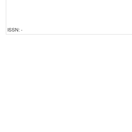
ISSN: -