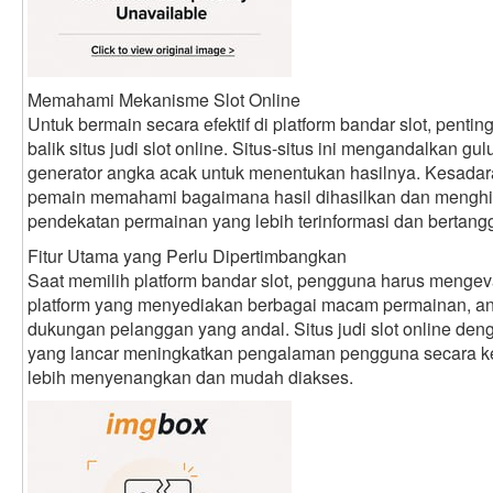
Memahami Mekanisme Slot Online
Untuk bermain secara efektif di platform bandar slot, pen
balik situs judi slot online. Situs-situs ini mengandalkan g
generator angka acak untuk menentukan hasilnya. Kesada
pemain memahami bagaimana hasil dihasilkan dan mengh
pendekatan permainan yang lebih terinformasi dan bertang
Fitur Utama yang Perlu Dipertimbangkan
Saat memilih platform bandar slot, pengguna harus mengeva
platform yang menyediakan berbagai macam permainan, a
dukungan pelanggan yang andal. Situs judi slot online deng
yang lancar meningkatkan pengalaman pengguna secara 
lebih menyenangkan dan mudah diakses.