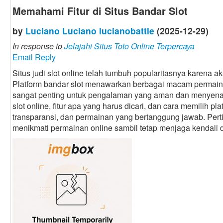
Memahami Fitur di Situs Bandar Slot
by
Luciano Luciano lucianobattle
(2025-12-29)
In response to
Jelajahi Situs Toto Online Terpercaya
Email Reply
Situs judi slot online telah tumbuh popularitasnya karena ak
Platform bandar slot menawarkan berbagai macam permainan
sangat penting untuk pengalaman yang aman dan menyenang
slot online, fitur apa yang harus dicari, dan cara memilih p
transparansi, dan permainan yang bertanggung jawab. Pe
menikmati permainan online sambil tetap menjaga kendali