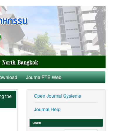
ownload
JournalFTE Web
Open Journal Systems
ng the
Journal Help
USER