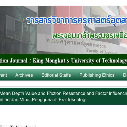
rent
Archives
Editorial Staffs
Publishing Ethics
D
Mean Depth Value and Friction Resistance and Factor Influenci
nline dan Minat Pengguna di Era Teknologi