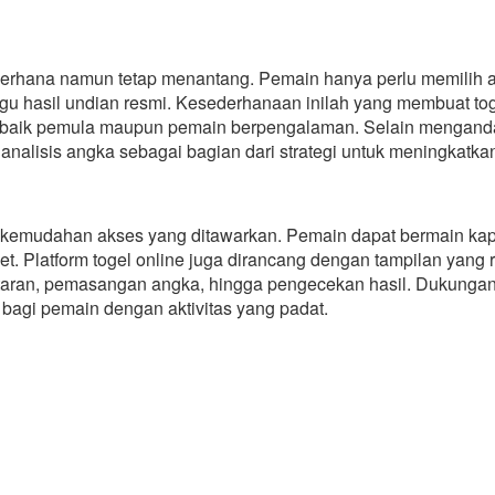
derhana namun tetap menantang. Pemain hanya perlu memilih 
u hasil undian resmi. Kesederhanaan inilah yang membuat to
, baik pemula maupun pemain berpengalaman. Selain mengand
nalisis angka sebagai bagian dari strategi untuk meningkatka
kemudahan akses yang ditawarkan. Pemain dapat bermain kap
t. Platform togel online juga dirancang dengan tampilan yang
aran, pemasangan angka, hingga pengecekan hasil. Dukunga
 bagi pemain dengan aktivitas yang padat.