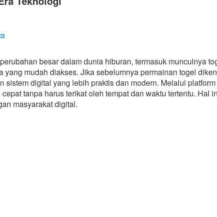
Era Teknologi
ya
perubahan besar dalam dunia hiburan, termasuk munculnya to
gka yang mudah diakses. Jika sebelumnya permainan togel diken
n sistem digital yang lebih praktis dan modern. Melalui platform
pat tanpa harus terikat oleh tempat dan waktu tertentu. Hal in
gan masyarakat digital.