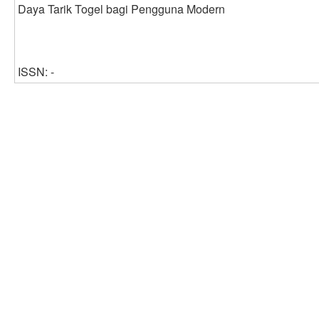
Daya Tarik Togel bagi Pengguna Modern
ISSN: -