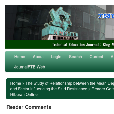
Home
About
Login
Search
Current
A
JournalFTE Web
Home
>
The Study of Relationship between the Mean Dep
and Factor Influencing the Skid Resistance
>
Reader Co
Hiburan Online
Reader Comments