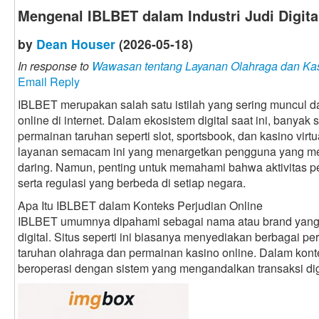
Mengenal IBLBET dalam Industri Judi Digita
by
Dean Houser
(2026-05-18)
In response to
Wawasan tentang Layanan Olahraga dan Kas
Email Reply
IBLBET merupakan salah satu istilah yang sering muncul 
online di internet. Dalam ekosistem digital saat ini, banya
permainan taruhan seperti slot, sportsbook, dan kasino virt
layanan semacam ini yang menargetkan pengguna yang men
daring. Namun, penting untuk memahami bahwa aktivitas perj
serta regulasi yang berbeda di setiap negara.
Apa Itu IBLBET dalam Konteks Perjudian Online
IBLBET umumnya dipahami sebagai nama atau brand yang d
digital. Situs seperti ini biasanya menyediakan berbagai p
taruhan olahraga dan permainan kasino online. Dalam konte
beroperasi dengan sistem yang mengandalkan transaksi digi