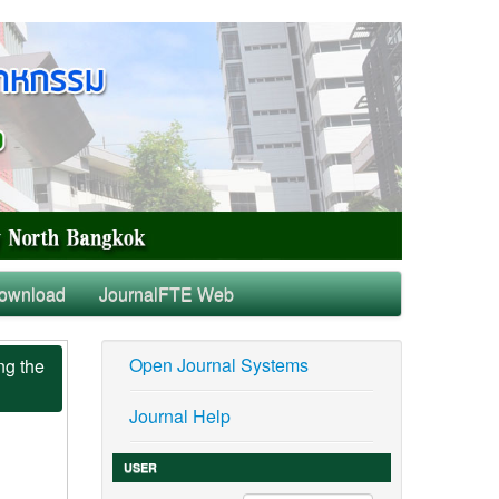
ownload
JournalFTE Web
Open Journal Systems
ng the
Journal Help
USER