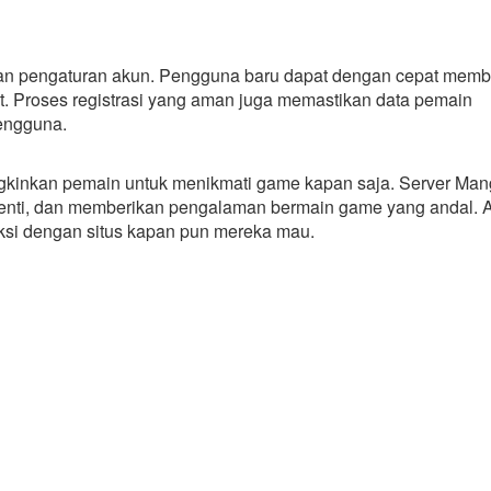
n pengaturan akun. Pengguna baru dapat dengan cepat memb
t. Proses registrasi yang aman juga memastikan data pemain
engguna.
ngkinkan pemain untuk menikmati game kapan saja. Server Ma
 henti, dan memberikan pengalaman bermain game yang andal. 
ksi dengan situs kapan pun mereka mau.